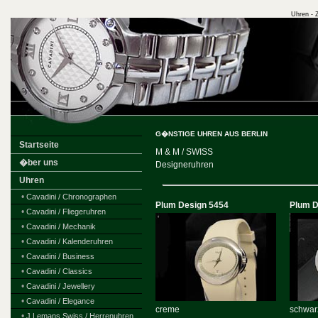
Uhren - 
G�NSTIGE UHREN AUS BERLIN
Startseite
M & M / SWISS
�ber uns
Designeruhren
Uhren
•
Cavadini / Chronographen
Plum Design 5454
Plum D
•
Cavadini / Fliegeruhren
•
Cavadini / Mechanik
•
Cavadini / Kalenderuhren
•
Cavadini / Business
•
Cavadini / Classics
•
Cavadini / Jewellery
•
Cavadini / Elegance
creme
schwar
•
J.Lemans Swiss / Herrenuhren