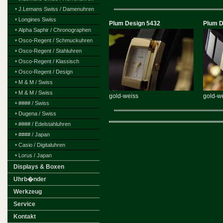
•
J.Lemans Swiss / Damenuhren
•
Longines Swiss
Plum Design 5432
Plum D
•
Alpha Saphir / Chronographen
•
Osco-Regent / Schmuckuhren
•
Osco-Regent / Stahluhren
•
Osco-Regent / Klassisch
•
Osco-Regent / Design
•
M & M / Swiss
•
M & M / Swiss
gold-weiss
gold-w
•
#### / Swiss
•
Dugena / Swiss
•
#### / Edelstahluhren
•
#### / Japan
•
Casio / Digitaluhren
•
Lorus / Japan
Displays & Boxen
Uhrb�nder
Werkzeug
Service
Kontakt