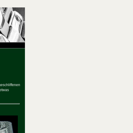
eschliffenen
 etwas