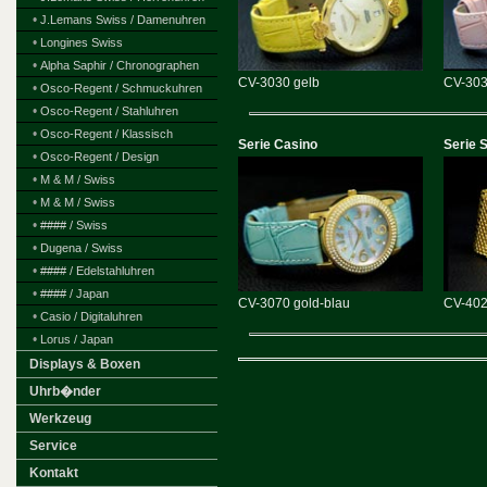
•
J.Lemans Swiss / Damenuhren
•
Longines Swiss
•
Alpha Saphir / Chronographen
CV-3030 gelb
CV-303
•
Osco-Regent / Schmuckuhren
•
Osco-Regent / Stahluhren
•
Osco-Regent / Klassisch
Serie Casino
Serie 
•
Osco-Regent / Design
•
M & M / Swiss
•
M & M / Swiss
•
#### / Swiss
•
Dugena / Swiss
•
#### / Edelstahluhren
•
#### / Japan
CV-3070 gold-blau
CV-402
•
Casio / Digitaluhren
•
Lorus / Japan
Displays & Boxen
Uhrb�nder
Werkzeug
Service
Kontakt