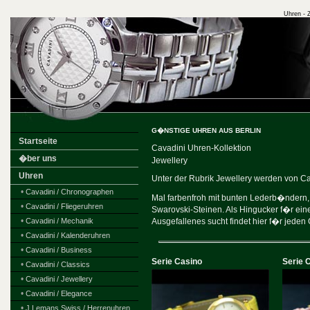
Uhren - 
G�NSTIGE UHREN AUS BERLIN
Startseite
Cavadini Uhren-Kollektion
�ber uns
Jewellery
Uhren
Unter der Rubrik Jewellery werden von Ca
•
Cavadini / Chronographen
Mal farbenfroh mit bunten Lederb�ndern,
•
Cavadini / Fliegeruhren
Swarovski-Steinen. Als Hingucker f�r ei
•
Cavadini / Mechanik
Ausgefallenes sucht findet hier f�r jeden
•
Cavadini / Kalenderuhren
•
Cavadini / Business
Serie Casino
Serie 
•
Cavadini / Classics
•
Cavadini / Jewellery
•
Cavadini / Elegance
•
J.Lemans Swiss / Herrenuhren