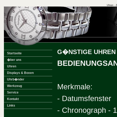
Uhren - Z
G�NSTIGE UHREN 
Startseite
�ber uns
BEDIENUNGSAN
Uhren
Displays & Boxen
Uhrb�nder
Merkmale:
Werkzeug
Service
- Datumsfenster
Kontakt
Links
- Chronograph - 